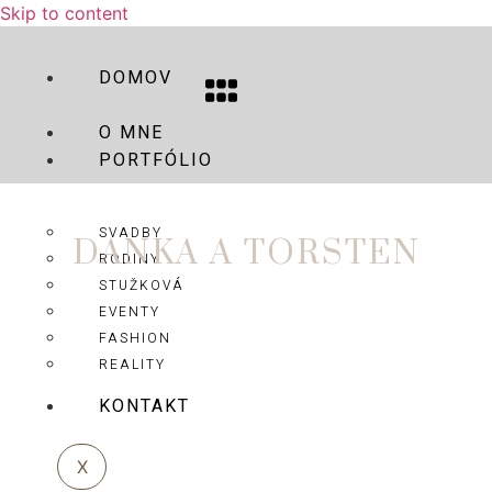
Skip to content
DOMOV
O MNE
PORTFÓLIO
SVADBY
DANKA A TORSTEN
RODINY
STUŽKOVÁ
EVENTY
FASHION
REALITY
KONTAKT
X